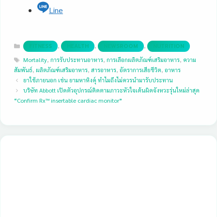
Line
Categories
,
,
,
FITNESS
HEALTH
NEWSROOM
NUTRITION
Tags
Mortality
,
การรับประทานอาหาร
,
การเลือกผลิตภัณฑ์เสริมอาหาร
,
ความ
สัมพันธ์
,
ผลิตภัณฑ์เสริมอาหาร
,
สารอาหาร
,
อัตราการเสียชีวิต
,
อาหาร
ยาใช้ภายนอก เช่น ยามหาหิงคุ์ ทำไมถึงไม่ควรนำมารับประทาน
บริษัท Abbott เปิดตัวอุปกรณ์ติดตามภาวะหัวใจเต้นผิดจังหวะรุ่นใหม่ล่าสุด
“Confirm Rx™ insertable cardiac monitor”