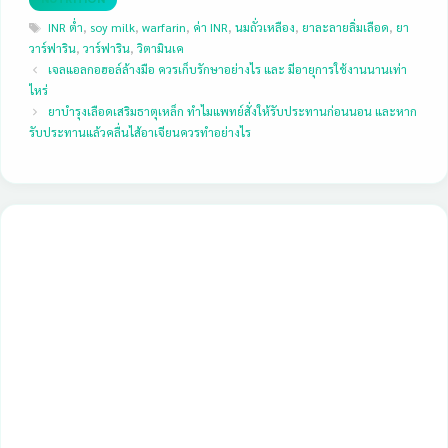
Tags
INR ต่ำ
,
soy milk
,
warfarin
,
ค่า INR
,
นมถั่วเหลือง
,
ยาละลายลิ่มเลือด
,
ยา
วาร์ฟาริน
,
วาร์ฟาริน
,
วิตามินเค
เจลแอลกอฮอล์ล้างมือ ควรเก็บรักษาอย่างไร และ มีอายุการใช้งานนานเท่า
ไหร่
ยาบำรุงเลือดเสริมธาตุเหล็ก ทำไมแพทย์สั่งให้รับประทานก่อนนอน และหาก
รับประทานแล้วคลื่นไส้อาเจียนควรทำอย่างไร