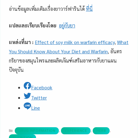
อ่านข้อมูลเพิ่มเติมเรื่องยาวาร์ฟารินได้
ที่นี่
แปลและเรียบเรียงโดย
อยู่กับยา
แหล่งที่มา :
Effect of soy milk on warfarin efficacy
,
What
You Should Know About Your Diet and Warfarin
, อันตร
กริยาของสมุนไพรและผลิตภัณฑ์เสริมอาหารกับยาแผน
ปัจจุบัน
Facebook
Twitter
Line
Categories
,
,
,
DRUG INFORMATION
EXPERIENCE
HERB
NUTRITION