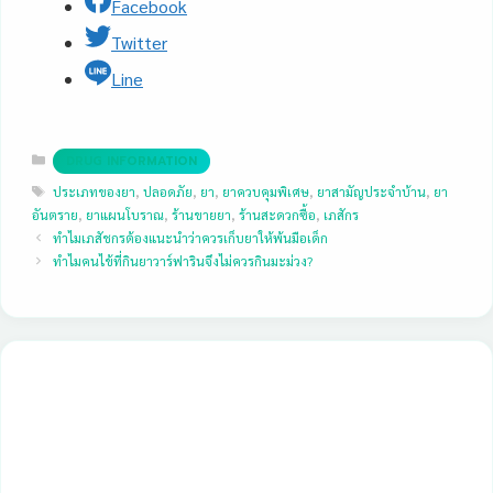
Facebook
Twitter
Line
Categories
DRUG INFORMATION
Tags
ประเภทของยา
,
ปลอดภัย
,
ยา
,
ยาควบคุมพิเศษ
,
ยาสามัญประจำบ้าน
,
ยา
อันตราย
,
ยาแผนโบราณ
,
ร้านขายยา
,
ร้านสะดวกซื้อ
,
เภสักร
ทำไมเภสัชกรต้องแนะนำว่าควรเก็บยาให้พ้นมือเด็ก
ทำไมคนไข้ที่กินยาวาร์ฟารินจึงไม่ควรกินมะม่วง?