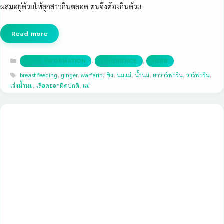
ผสมอยู่ด้วยให้ลูกสาวกินตลอด ตนจึงต้องกินด้วย
Read more
Categories
,
,
DRUG INFORMATION
EXPERIENCE
HERB
Tags
breast feeding
,
ginger
,
warfarin
,
ขิง
,
นมแม่
,
น้ำนม
,
ยาวาร์ฟาริน
,
วาร์ฟาริน
,
เร่งน้ำนม
,
เลือดออกผิดปกติ
,
แม่