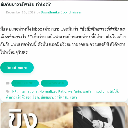
ลืมกินยาวาร์ฟาริน ทำไงดี?
December 16, 2017
by
Boontharika Boonchaisaen
มีแฟนเพจท่าหนึ่ง inbox เข้ามาถามแอดมินว่า
“ถ้าลืมกินยาวาร์ฟาริน จะ
ต้องทำอย่างไร ?”
เชื่อว่าอาจมีแฟนเพจอีกหลายท่าน ที่มีคำถามในใจคล้าย
กันกับแฟนเพจท่านนี้ ดังนั้น แอดมินจึงอยากมาคลายความสงสัยให้ได้ทราบ
ไปพร้อมๆกันค่ะ
Read more
Categories
,
EXPERIENCE
NEWSROOM
Tags
INR
,
International Normalized Ratio
,
warfarin
,
warfarin sodium
,
คนไข้
,
ค่าการแข็งตัวของเลือด
,
ลืมกินยา
,
วาร์ฟาริน
,
เวลา