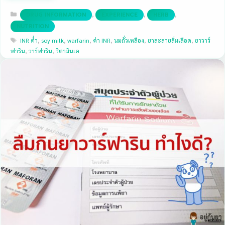
Categories
,
,
,
DRUG INFORMATION
EXPERIENCE
HERB
NUTRITION
Tags
INR ต่ำ
,
soy milk
,
warfarin
,
ค่า INR
,
นมถั่วเหลือง
,
ยาละลายลิ่มเลือด
,
ยาวาร์
ฟาริน
,
วาร์ฟาริน
,
วิตามินเค