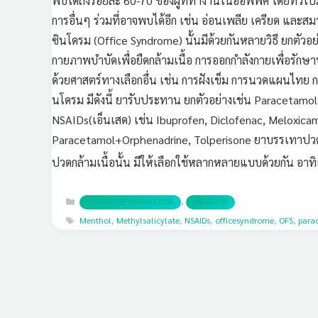
พบได้ถึงร้อยละ 60-70 ของผู้ที่ทำงานในออฟฟิศ โดยทั่วไปมั
การอื่นๆ ร่วมที่อาจพบได้อีก เช่น อ่อนเพลีย เครียด และ
ซินโดรม (Office Syndrome) นั้นมีด้วยกันหลายวิธี ยกต
กายภาพบำบัดเพื่อยืดกล้ามเนื้อ การออกกำลังกายเพื่อรักษ
ด้วยศาสตร์ทางเลือกอื่น เช่น การฝังเข็ม การนวดแผนไทย 
นโดรม มีดังนี้ ยารับประทาน ยกตัวอย่างเช่น Paracetamo
NSAIDs(เอ็นเสด) เช่น Ibuprofen, Diclofenac, Meloxicam
Paracetamol+Orphenadrine, Tolperisone ยาบรรเทาปวด
ปวดกล้ามเนื้อนั้น มีให้เลือกใช้หลากหลายแบบด้วยกัน อา
Categories
,
DRUG INFORMATION
HEALTH
Tags
Menthol
,
Methylsalicylate
,
NSAIDs
,
officesyndrome
,
OFS
,
para