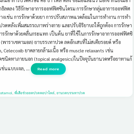
กมีอาการปวดศีรษะ คอ บ่า ไหล่ หลัง ข้อมือและนิ้ว นอกจากนี้ยังมีอา
สมาธิลดลง วิธีรักษาอาการออฟฟิศซินโดรม การรักษากลุ่มอาการออฟฟิศ
ัวอย่างเช่น การรักษาด้วยยา การปรับสภาพแวดล้อมในการทำงาน การทำ
าปวดหลังเพิ่มสมรรถภาพร่างกาย และปรับอิริยาบถให้ถูกต้อง การรักษา
การรักษาด้วยคลื่นกระแทก เป็นต้น ยาที่ใช้ในการรักษาอาการออฟฟิศซิ
l (พาราเซตามอล) ยาบรรเทาปวด ลดอักเสบที่ไม่สเตียรอยด์ หรือ
, Celecoxib ยาคลายกล้ามเนื้อ หรือ muscle relaxants เช่น
ชนิดทาภายนอก (topical analgesics)ในปัจจุบันยานวดหรือยาทาแก้
ทิเช่นแบบเจล, …
Read more
cetamol
,
พี่เสือช่วยลดปวดคอบ่าไหล่
,
ยานวดบรรเทาปวด