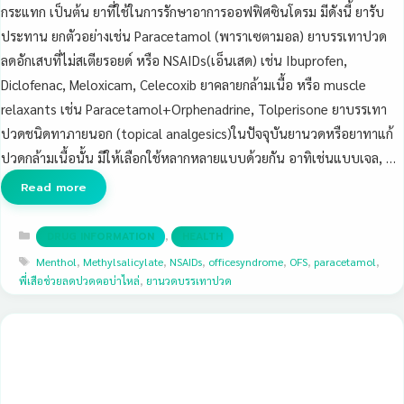
กระแทก เป็นต้น ยาที่ใช้ในการรักษาอาการออฟฟิศซินโดรม มีดังนี้ ยารับ
ประทาน ยกตัวอย่างเช่น Paracetamol (พาราเซตามอล) ยาบรรเทาปวด
ลดอักเสบที่ไม่สเตียรอยด์ หรือ NSAIDs(เอ็นเสด) เช่น Ibuprofen,
Diclofenac, Meloxicam, Celecoxib ยาคลายกล้ามเนื้อ หรือ muscle
relaxants เช่น Paracetamol+Orphenadrine, Tolperisone ยาบรรเทา
ปวดชนิดทาภายนอก (topical analgesics)ในปัจจุบันยานวดหรือยาทาแก้
ปวดกล้ามเนื้อนั้น มีให้เลือกใช้หลากหลายแบบด้วยกัน อาทิเช่นแบบเจล, …
Read more
Categories
,
DRUG INFORMATION
HEALTH
Tags
Menthol
,
Methylsalicylate
,
NSAIDs
,
officesyndrome
,
OFS
,
paracetamol
,
พี่เสือช่วยลดปวดคอบ่าไหล่
,
ยานวดบรรเทาปวด