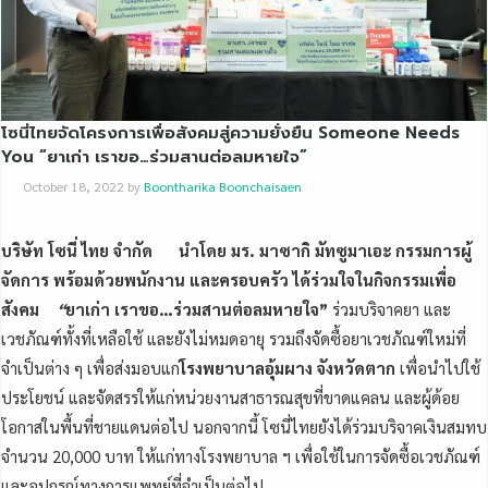
โซนี่ไทยจัดโครงการเพื่อสังคมสู่ความยั่งยืน Someone Needs
You “ยาเก่า เราขอ…ร่วมสานต่อลมหายใจ”
October 18, 2022
by
Boontharika Boonchaisaen
บริษัท โซนี่ ไทย จำกัด นำโดย มร. มาซากิ มัทซูมาเอะ กรรมการผู้
จัดการ พร้อมด้วยพนักงาน และครอบครัว ได้ร่วมใจในกิจกรรมเพื่อ
สังคม
“
ยาเก่า เราขอ…ร่วมสานต่อลมหายใจ”
ร่วมบริจาคยา และ
เวชภัณฑ์ทั้งที่เหลือใช้ และยังไม่หมดอายุ รวมถึงจัดซื้อยาเวชภัณฑ์ใหม่ที่
จำเป็นต่าง ๆ เพื่อส่งมอบแก่
โรงพยาบาลอุ้มผาง จังหวัดตาก
เพื่อนำไปใช้
ประโยชน์ และจัดสรรให้แก่หน่วยงานสาธารณสุขที่ขาดแคลน และผู้ด้อย
โอกาสในพื้นที่ชายแดนต่อไป นอกจากนี้ โซนี่ไทยยังได้ร่วมบริจาคเงินสมทบ
จำนวน 20,000
บาท ให้แก่ทางโรงพยาบาล ฯ เพื่อใช้ในการจัดซื้อเวชภัณฑ์
และอุปกรณ์ทางการแพทย์ที่จำเป็นต่อไป