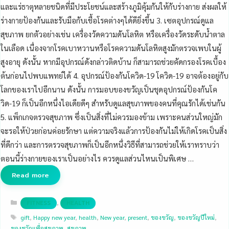
และแร่ธาตุหลายชนิดที่มีประโยชน์และสร้างภูมิคุ้มกันให้กับร่างกาย ส่งผลให้
ร่างกายป้องกันและรับมือกับเชื้อโรคต่างๆได้ดียิ่งขึ้น 3. เซตอุปกรณ์ดูแล
สุขภาพ ยกตัวอย่างเช่น เครื่องวัดความดันโลหิต หรือเครื่องวัดระดับน้ำตาล
ในเลือด เนื่องจากโรคเบาหวานหรือโรคความดันโลหิตสูงมักตรวจเพบในผู้
สูงอายุ ดังนั้น หากมีอุปกรณ์ดังกล่าวติดบ้าน ก็สามารถช่วยคัดกรองโรคเบื้อง
ต้นก่อนไปพบแพทย์ได้ 4. อุปกรณ์ป้องกันโควิด-19 โควิด-19 อาจต้องอยู่กับ
โลกของเราไปอีกนาน ดังนั้น การมอบของขวัญเป็นชุดอุปกรณ์ป้องกันโค
วิด-19 ก็เป็นอีกหนึ่งไอเดียดีๆ สำหรับดูแลสุขภาพของคนที่คุณรักได้เช่นกัน
5. แพ็กเกจตรวจสุขภาพ ซึ่งเป็นสิ่งที่ไม่ควรมองข้าม เพราะคนส่วนใหญ่มัก
จะรอให้ป่วยก่อนค่อยรักษา แต่ความจริงแล้วการป้องกันไม่ให้เกิดโรคเป็นสิ่ง
ที่ดีกว่า และการตรวจสุขภาพก็เป็นอีกหนึ่งวิธีที่สามารถช่วยให้เราทราบว่า
ตอนนี้ร่างกายของเราเป็นอย่างไร ควรดูแลส่วนไหนเป็นพิเศษ …
Read more
Categories
,
FITNESS
HEALTH
Tags
gift
,
Happy new year
,
health
,
New year
,
present
,
ของขวัญ
,
ของขวัญปีใหม่
,
ของชวัญเพื่อสุขภาพ
,
สุขภาพ