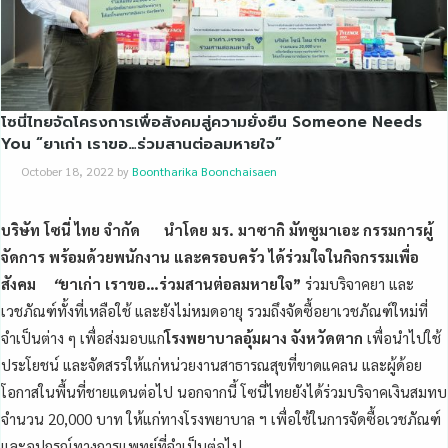
โซนี่ไทยจัดโครงการเพื่อสังคมสู่ความยั่งยืน Someone Needs
You “ยาเก่า เราขอ…ร่วมสานต่อลมหายใจ”
October 18, 2022
by
Boontharika Boonchaisaen
บริษัท โซนี่ ไทย จำกัด นำโดย มร. มาซากิ มัทซูมาเอะ กรรมการผู้
จัดการ พร้อมด้วยพนักงาน และครอบครัว ได้ร่วมใจในกิจกรรมเพื่อ
สังคม
“
ยาเก่า เราขอ…ร่วมสานต่อลมหายใจ”
ร่วมบริจาคยา และ
เวชภัณฑ์ทั้งที่เหลือใช้ และยังไม่หมดอายุ รวมถึงจัดซื้อยาเวชภัณฑ์ใหม่ที่
จำเป็นต่าง ๆ เพื่อส่งมอบแก่
โรงพยาบาลอุ้มผาง จังหวัดตาก
เพื่อนำไปใช้
ประโยชน์ และจัดสรรให้แก่หน่วยงานสาธารณสุขที่ขาดแคลน และผู้ด้อย
โอกาสในพื้นที่ชายแดนต่อไป นอกจากนี้ โซนี่ไทยยังได้ร่วมบริจาคเงินสมทบ
จำนวน 20,000
บาท ให้แก่ทางโรงพยาบาล ฯ เพื่อใช้ในการจัดซื้อเวชภัณฑ์
และอุปกรณ์ทางการแพทย์ที่จำเป็นต่อไป