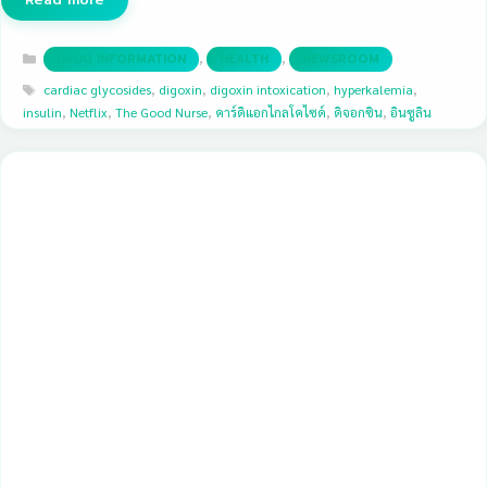
Categories
,
,
DRUG INFORMATION
HEALTH
NEWSROOM
Tags
cardiac glycosides
,
digoxin
,
digoxin intoxication
,
hyperkalemia
,
insulin
,
Netflix
,
The Good Nurse
,
คาร์ดิแอกไกลโคไซด์
,
ดิจอกซิน
,
อินซูลิน