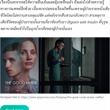
เรื่องนี้นอกจากจะให้ความตื่นเต้นและลุ้นระทึกแล้ว ยังแฝงไปด้วยความรู้
ทางการแพทย์อีกด้วย เนื่องจากปมของเรื่องเกิดขึ้น
เพราะผู้ป่วยรายหนึ่งเสีย
ชีวิตโดยไม่ทราบสาเหตุแน่ชัด แต่หลังจากสืบสวนกลับพบว่า สาเหตุการ
เสียชีวิตของผู้ป่วยรายนั้นอาจเกี่ยวข้องกับยา Digoxin และ Insulin ที่บุรุษ
พยาบาลฉีดเข้าไปในถุงน้ำเกลือของผู้ป่วยนั่นเอง
ขอบคุณภาพจาก https://www.playinone.com/folkplay/the-good-nurse-review-netflix/
Read more