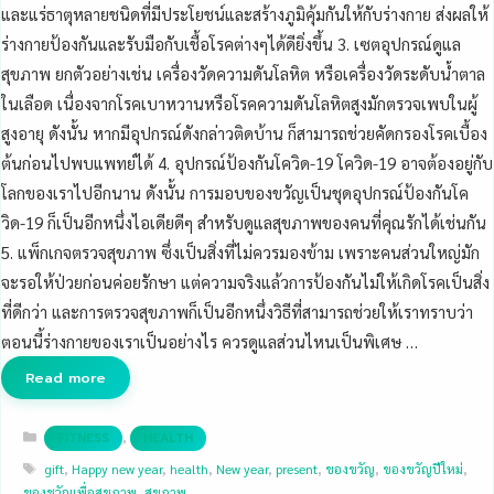
และแร่ธาตุหลายชนิดที่มีประโยชน์และสร้างภูมิคุ้มกันให้กับร่างกาย ส่งผลให้
ร่างกายป้องกันและรับมือกับเชื้อโรคต่างๆได้ดียิ่งขึ้น 3. เซตอุปกรณ์ดูแล
สุขภาพ ยกตัวอย่างเช่น เครื่องวัดความดันโลหิต หรือเครื่องวัดระดับน้ำตาล
ในเลือด เนื่องจากโรคเบาหวานหรือโรคความดันโลหิตสูงมักตรวจเพบในผู้
สูงอายุ ดังนั้น หากมีอุปกรณ์ดังกล่าวติดบ้าน ก็สามารถช่วยคัดกรองโรคเบื้อง
ต้นก่อนไปพบแพทย์ได้ 4. อุปกรณ์ป้องกันโควิด-19 โควิด-19 อาจต้องอยู่กับ
โลกของเราไปอีกนาน ดังนั้น การมอบของขวัญเป็นชุดอุปกรณ์ป้องกันโค
วิด-19 ก็เป็นอีกหนึ่งไอเดียดีๆ สำหรับดูแลสุขภาพของคนที่คุณรักได้เช่นกัน
5. แพ็กเกจตรวจสุขภาพ ซึ่งเป็นสิ่งที่ไม่ควรมองข้าม เพราะคนส่วนใหญ่มัก
จะรอให้ป่วยก่อนค่อยรักษา แต่ความจริงแล้วการป้องกันไม่ให้เกิดโรคเป็นสิ่ง
ที่ดีกว่า และการตรวจสุขภาพก็เป็นอีกหนึ่งวิธีที่สามารถช่วยให้เราทราบว่า
ตอนนี้ร่างกายของเราเป็นอย่างไร ควรดูแลส่วนไหนเป็นพิเศษ …
Read more
Categories
,
FITNESS
HEALTH
Tags
gift
,
Happy new year
,
health
,
New year
,
present
,
ของขวัญ
,
ของขวัญปีใหม่
,
ของชวัญเพื่อสุขภาพ
,
สุขภาพ