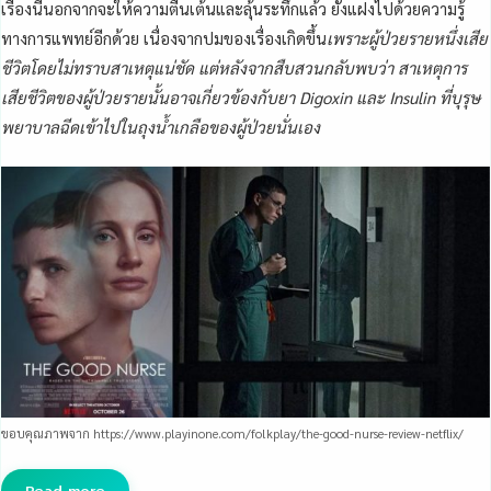
เรื่องนี้นอกจากจะให้ความตื่นเต้นและลุ้นระทึกแล้ว ยังแฝงไปด้วยความรู้
ทางการแพทย์อีกด้วย เนื่องจากปมของเรื่องเกิดขึ้น
เพราะผู้ป่วยรายหนึ่งเสีย
ชีวิตโดยไม่ทราบสาเหตุแน่ชัด แต่หลังจากสืบสวนกลับพบว่า สาเหตุการ
เสียชีวิตของผู้ป่วยรายนั้นอาจเกี่ยวข้องกับยา Digoxin และ Insulin ที่บุรุษ
พยาบาลฉีดเข้าไปในถุงน้ำเกลือของผู้ป่วยนั่นเอง
ขอบคุณภาพจาก https://www.playinone.com/folkplay/the-good-nurse-review-netflix/
Read more