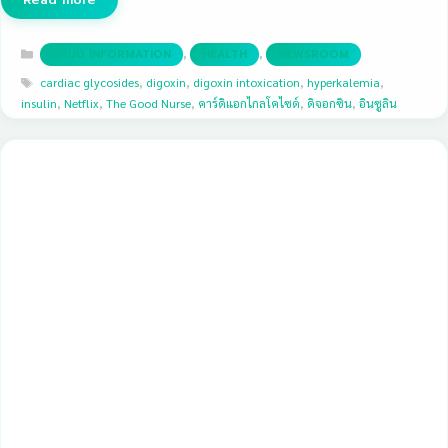
Categories
,
,
DRUG INFORMATION
HEALTH
NEWSROOM
Tags
cardiac glycosides
,
digoxin
,
digoxin intoxication
,
hyperkalemia
,
insulin
,
Netflix
,
The Good Nurse
,
คาร์ดิแอกไกลโคไซด์
,
ดิจอกซิน
,
อินซูลิน