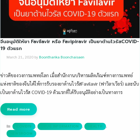
จีนอนุมัติให้ยา Favilavir หรือ Favipiravir เป็นยาต้านไวรัสCOVID-
19 ตัวแรก
March 21, 2020
by
Boontharika Boonchaisaen
ข่าวดีของวงการแพทย์โลก เมื่อสำนักงานบริหารผลิตภัณฑ์ทางการแพทย์
แห่งชาติของจีนได้ให้การรับรองยาต้านไวรัสFavilavir (ฟาวิลาเวียร์) และนับ
เป็นยาต้านไวรัส COVID-19 ตัวแรกที่ได้รับอนุมัติอย่างเป็นทางการ
Read more
Categories
,
,
,
COVID19
DRUG INFORMATION
HEALTH
NEWSROOM