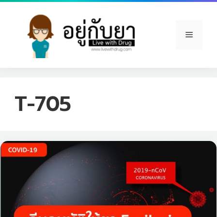
Skip
to
content
Menu
T-705