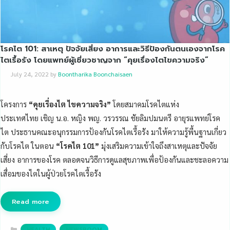
โรคไต 101: สาเหตุ ปัจจัยเสี่ยง อาการและวิธีป้องกันตนเองจากโรค
ไตเรื้อรัง โดยแพทย์ผู้เชี่ยวชาญจาก “คุยเรื่องไตไขความจริง”
July 24, 2022
by
Boontharika Boonchaisaen
โครงการ
“
คุยเรื่องไต
ไขความจริง
”
โดยสมาคมโรคไตแห่ง
ประเทศไทย เชิญ น.อ. หญิง พญ. วรวรรณ ชัยลิมปมนตรี อายุรแพทย์โรค
ไต ประธานคณะอนุกรรมการป้องกันโรคไตเรื้อรัง มาให้ความรู้พื้นฐานเกี่ยว
กับโรคไต ในตอน
“โรคไต 101”
มุ่งเสริมความเข้าใจถึงสาเหตุและปัจจัย
เสี่ยง อาการของโรค ตลอดจนวิธีการดูแลสุขภาพเพื่อป้องกันและชะลอความ
เสื่อมของไตในผู้ป่วยโรคไตเรื้อรัง
Read more
Categories
,
HEALTH
NEWSROOM