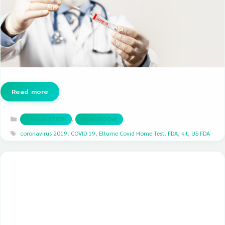
Read more
Categories
,
APPLICATION
NEWSROOM
Tags
coronavirus 2019
,
COVID 19
,
Ellume Covid Home Test
,
FDA
,
kit
,
US FDA