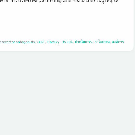
ักษาอาการปวดศีรษะ (Acute migraine headache) ในผู้ใหญ่ได้
e receptor antagonists
,
CGRP
,
Ubrelvy
,
US FDA
,
ปวดไมเกรน
,
ยาไมเกรน
,
องค์การ