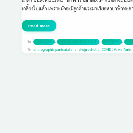
อีกตัว นั่นคงหนีไม่พ้น
“ยาฟ้าทะลายโจร”
กันอย่างแน่นอ
เกลี้ยงไปแล้ว เพราะมักจะมีลูกค้าแวะมาเรียกหายาฟ้าทะล
Read more
Categories
,
,
,
COVID19
DRUG INFORMATION
HEALTH
HE
Tags
andrographis paniculata
,
andrographolid
,
COVID 19
,
warfarin