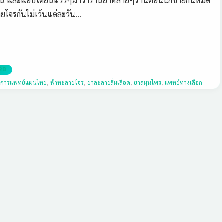
น และแอบได้ยินแว่วๆมาว่าร้านยาหลายๆร้านตอนนี้ก็ขายกันหมด
ายโจรกันไม่เว้นแต่ละวัน…
RB
,
การแพทย์แผนไทย
,
ฟ้าทะลายโจร
,
ยาละลายลิ่มเลือด
,
ยาสมุนไพร
,
แพทย์ทางเลือก