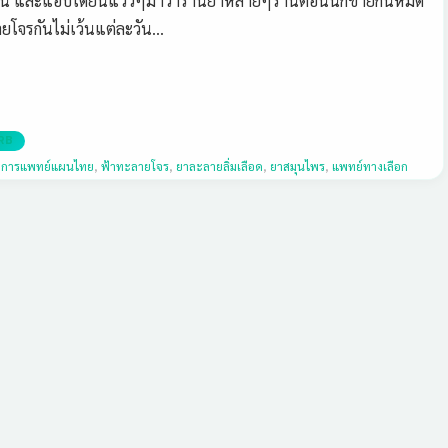
น และแอบได้ยินแว่วๆมาว่าร้านยาหลายๆร้านตอนนี้ก็ขายกันหมด
ายโจรกันไม่เว้นแต่ละวัน…
RB
,
การแพทย์แผนไทย
,
ฟ้าทะลายโจร
,
ยาละลายลิ่มเลือด
,
ยาสมุนไพร
,
แพทย์ทางเลือก