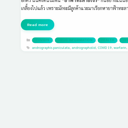
อีกตัว นั่นคงหนีไม่พ้น
“ยาฟ้าทะลายโจร”
กันอย่างแน่นอ
เกลี้ยงไปแล้ว เพราะมักจะมีลูกค้าแวะมาเรียกหายาฟ้าทะล
Read more
Categories
,
,
,
COVID19
DRUG INFORMATION
HEALTH
HE
Tags
andrographis paniculata
,
andrographolid
,
COVID 19
,
warfarin