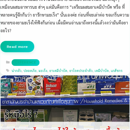
เหมือนผสมอาหารนะ ฮ่าๆ แต่มันคือการ “เตรียมผสมยาเคมีบำบัด หรือ ที่
หลายคนรู้จักกันว่า ยารักษามะเร็ง” นั่นเองค่ะ ก่อนที่จะเล่าต่อ ขอเกริ่นความ
หมายของยามะเร็งให้ฟังกันก่อน เผื่อมีคนอ่านมาถึงตรงนี้แล้วงงว่ามันคือยา
อะไร?
Read more
Categories
EXPERIENCE
Tags
น่ากลัว
,
ปลอดภัย
,
มะเร็ง
,
ยาเคมีบำบัด
,
ยาโรคประจำตัว
,
เคมีบำบัด
,
เภสัชกร