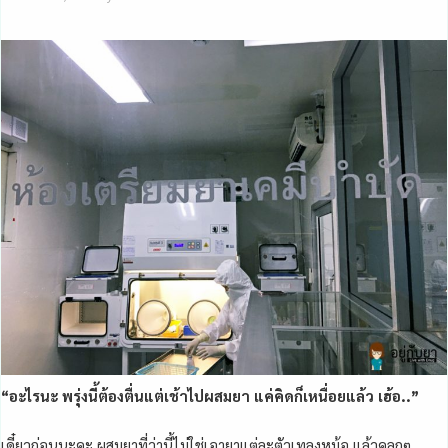
“อะไรนะ พรุ่งนี้ต้องตื่นแต่เช้าไปผสมยา แค่คิดก็เหนื่อยแล้ว เฮ้อ..”
เดี๋ยวก่อนนะคะ ผสมยาที่ว่านี้ไม่ใช่เอายาแต่ละตัวเทลงหม้อ แล้วคลุกๆ