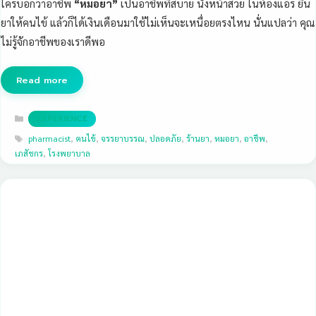
ใครบอกว่าอาชีพ
“หมอยา”
เป็นอาชีพที่สบาย นั่งหน้าสวย ในห้องแอร์ ยื่น
ยาให้คนไข้ แล้วก็ได้เงินเดือนมาใช้ไม่เห็นจะเหนื่อยตรงไหน นั่นแปลว่า คุณ
ไม่รู้จักอาชีพของเราดีพอ
Read more
Categories
EXPERIENCE
Tags
pharmacist
,
คนไข้
,
จรรยาบรรณ
,
ปลอดภัย
,
ร้านยา
,
หมอยา
,
อาชีพ
,
เภสัชกร
,
โรงพยาบาล