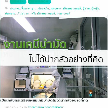
Categories
,
HEALTH
NEWSROOM
Tags
alcohol
,
ดื่มมาตรฐาน
,
ปลอดภัย
,
ผลของการดื่มแอลกอฮอล์
,
ผู้ชาย
,
ผู้หญิง
,
อันตราย
,
เกินขนาด
,
เครื่องดื่มแอลกอออล์
,
แอลกอฮอล์
เป็นเภสัชกรเตรียมผสมเคมีบำบัดไม่ได้น่ากลัวอย่างที่คิด
June 28, 2017
by
Boontharika Boonchaisaen