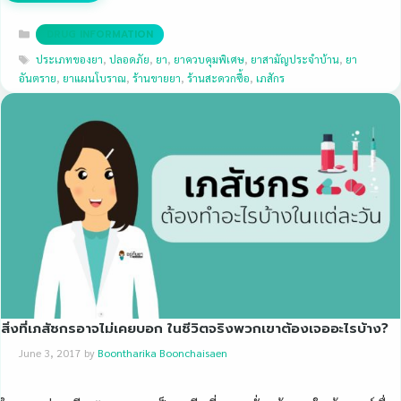
Categories
DRUG INFORMATION
Tags
ประเภทของยา
,
ปลอดภัย
,
ยา
,
ยาควบคุมพิเศษ
,
ยาสามัญประจำบ้าน
,
ยา
อันตราย
,
ยาแผนโบราณ
,
ร้านขายยา
,
ร้านสะดวกซื้อ
,
เภสักร
สิ่งที่เภสัชกรอาจไม่เคยบอก ในชีวิตจริงพวกเขาต้องเจออะไรบ้าง?
June 3, 2017
by
Boontharika Boonchaisaen