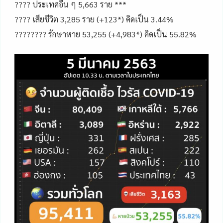
???? ประเทศอื่น ๆ 5,663 ราย ***
???? เสียชีวิต 3,285 ราย (+123*) คิดเป็น 3.44%
???????? รักษาหาย 53,255 (+4,983*) คิดเป็น 55.82%