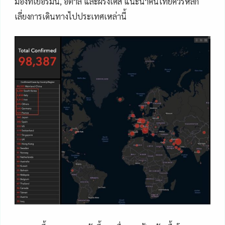
มองที่เยอรมัน, อิตาลี และฝรั่งเศส แนะนำคนไทยควรหลีก
เลี่ยงการเดินทางไปประเทศเหล่านี้