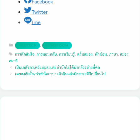
Facebook
Twitter
Line
Categories
,
MEDTECH
NEWSROOM
Tags
การตัดสินใจ
,
การนอนหลับ
,
การเรียนรู้
,
คลื่นสมอง
,
พักผ่อน
,
ภาษา
,
สมอง
,
สมาธิ
เป็นเภสัชกรเตรียมผสมเคมีบำบัดไม่ได้น่ากลัวอย่างที่คิด
เคยสงสัยมั้ย? ว่าทำไมยาบางตัวกินแล้วปัสสาวะมีสีเปลี่ยนไป