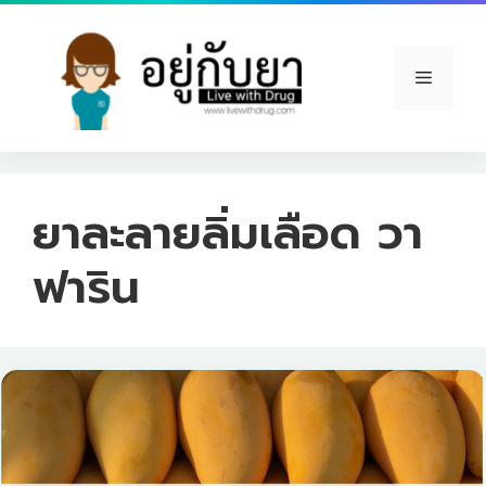
Skip
to
content
Menu
ยาละลายลิ่มเลือด วา
ฟาริน