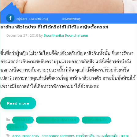
ยารักษาสิวใดบ้าง ที่ใช้ได้หรือใช้ไม่ได้ในหญิงตั้งครรภ์
December 27, 2018
by
Boontharika Boonchaisaen
ขึ้นชื่อว่าผู้หญิง ไม่ว่าวัยไหนก็ต้องกังวลกับปัญหาสิวกันทั้งนั้น ซึ่งการรักษา
อาจแตกต่างกันตามระดับความรุนแรงของการเกิดสิว แต่สิ่งที่ควรคำนึงถึง
นอกเหนือจากระดับความรุนแรงนั้น ก็คือ คุณกำลังตั้งครรภ์ร่วมด้วยหรือ
เปล่า? เพราะหากคุณกำลังตั้งครรภ์อยู่ ยารักษาสิวบางตัว อาจเป็นข้อห้ามใช้
เพราะมีโอกาสทำให้เกิดทารกพิการตามมาได้ด้วยนะคะ
Read more
Categories
,
,
,
BEAUTY
DRUG INFORMATION
EXPERIENCE
HEALTH
Tags
acne
,
pregnancy
,
pregnancy category
,
การรักษาสิว
,
ความปลอดภัย
,
ความ