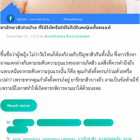
ยารักษาสิวใดบ้าง ที่ใช้ได้หรือใช้ไม่ได้ในหญิงตั้งครรภ์
December 27, 2018
by
Boontharika Boonchaisaen
ขึ้นชื่อว่าผู้หญิง ไม่ว่าวัยไหนก็ต้องกังวลกับปัญหาสิวกันทั้งนั้น ซึ่งการรักษา
อาจแตกต่างกันตามระดับความรุนแรงของการเกิดสิว แต่สิ่งที่ควรคำนึงถึง
นอกเหนือจากระดับความรุนแรงนั้น ก็คือ คุณกำลังตั้งครรภ์ร่วมด้วยหรือ
เปล่า? เพราะหากคุณกำลังตั้งครรภ์อยู่ ยารักษาสิวบางตัว อาจเป็นข้อห้ามใช้
เพราะมีโอกาสทำให้เกิดทารกพิการตามมาได้ด้วยนะคะ
Read more
Categories
,
,
,
BEAUTY
DRUG INFORMATION
EXPERIENCE
HEALTH
Tags
acne
,
pregnancy
,
pregnancy category
,
การรักษาสิว
,
ความปลอดภัย
,
ความ