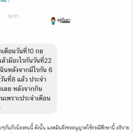
่าคะ
?
ยๆกันกับน้องคนนี้ ดังนั้น แอดมินจึงขออนุญาตใช้กรณีศึกษานี้ อธิบาย