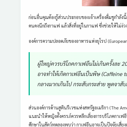
ก่อนอื่นคุณต้อง
รู้ส่วนประกอบขอ
งเจ้าเครื่องดื่มชูกำลังนี
คนคงนึกถึงก
าแฟ แล้วสิ่งที่อยู่
ในกาแฟ ซึ่งช่วยให้ไม่ง่วง
องค์การความปลอด
ภัยของอาหารแห่ง
ยุโรป (Europea
ผู้ใหญ่ควรบริโภคกาเฟอีนไม่เกิน
ครั้งละ 2
อาจทำให้เกิดกาเฟอีนเป็นพิษ (Caffeine t
กลางมากเกินไป กระสับกระส่าย พูดจาสับส
ส่วนองค์การด้าน
สูตินรีเวชแห่งส
หรัฐอเมริกา (The Am
แนะนำให้หญิงตั้
งครรภ์ควรหลีกเลี่ยงการบริโภคกา
เฟอี
ศึกษาในสั
ตว์ทดลองพบว่า กาเฟอีนอาจเป็นปัจจัยเสี่ยง