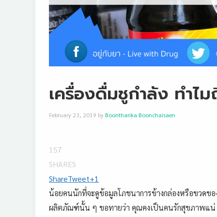
เครื่องดื่มชูกำลัง ทำไม
February 23, 2019
by
Boontharika Boonchaisaen
157
SHARES
Share
Tweet
+1
น้อยคนนักที่จะดูข้อมูลโภชนาการ
ข้างกล่องหรือขว
ดของ
ผลิตภั
ณฑ์นั้น ๆ ขอทายว่า คุณคงเป็นคนรักสุขภาพแน