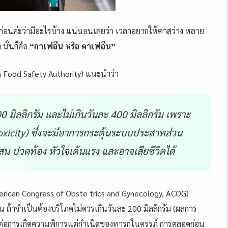
้ก่อนค่ะว่ามี
อะไรบ้าง แน่นอนเลยว่า เวลาอยากให้ตาสว่าง หลาย
 นั่นก็คือ
“กาเฟอีน หรือ คาเฟอีน”
n Food Safety Authority) แนะนำว่า
00 มิลลิกรัม และไม่เกินวันละ
400 มิลลิกรัม เพราะ
oxicity) ซึ่งจะมีอาการกระตุ้นระบบประสาทส่วน
น ปวดท้อง หัวใจเต้นแรง และอาจเสียชีวิตได้
erican Congress of Obste trics and Gynecology, ACOG)
น ถ้าจำเป็นต้องบร
ิโภคไม่ควรเกินวันละ 200 มิลลิกรัม (ผลการ
ต่อก
ารเกิดความพิการ
แต่กำเนิดของทาร
กในครรภ์ การคลอดก่อน