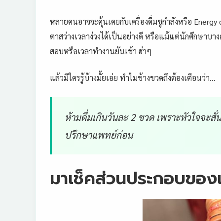
หลายคนอาจจะคุ้นเคยกับเครื่องดื่มชูกำลังหรือ Energy d
ตาสว่าง
เวลาง่วงได้เป็น
อย่างดี หรือแม้แต่นักศึ
กษาบางคน
สอบหรือเวลาทำงานยั
นเช้า ฮ่าๆ
แล้วมีใครรู้บ้า
งมั้ยเอ่ย ทำไมข้างขวดถึงต้องเตือนว่า…
ห้ามดื่มเกินวั
นละ 2 ขวด เพราะหัวใจจะสั่
น
ปรึกษาแพ
ทย์ก่อน
มาเช็คส่วนประกอบของเคร