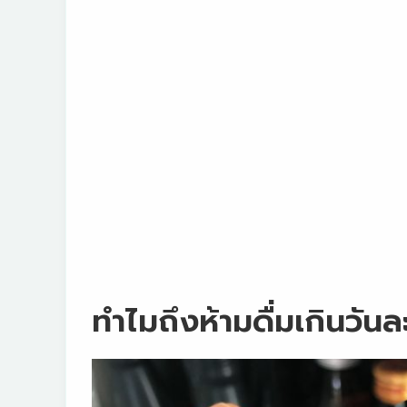
ทำไมถึงห้ามดื่ม
เกินวัน