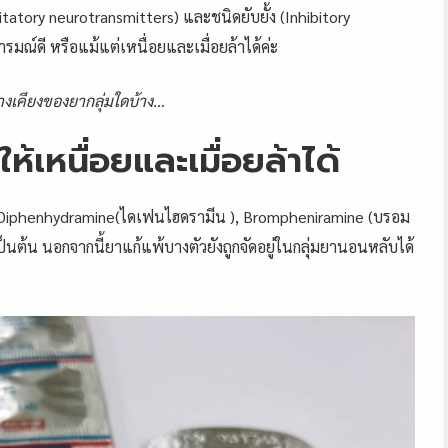
itatory neurotransmitters) และชนิดยับยั้ง (Inhibitory
 อารมณ์ดี หรือแม้แต่เหนื่อยและเมื่อยล้าได้ค่ะ
้างเคียงของยากลุ่มใดบ้าง…
ห้เหนื่อยและเมื่อยล้าได้
 Diphenhydramine(ไดเฟนไฮดรามีน ), Brompheniramine (บรอม
็นต้น นอกจากนี้ยาแก้แพ้บางตัวยังถูกจัดอยู่ในกลุ่มยานอนหลับได้