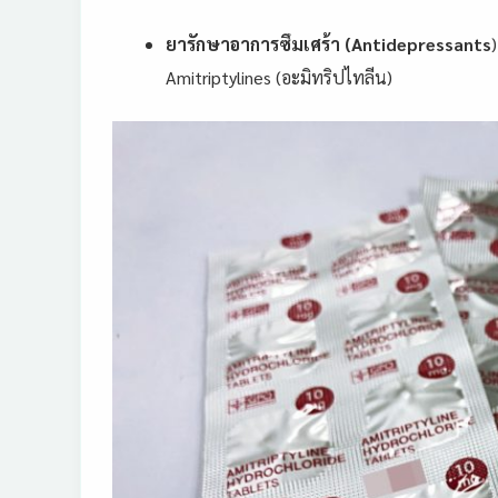
ยารักษาอาการซึมเศร้า (Antidepressants
Amitriptylines (อะมิทริปไทลีน)