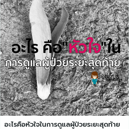
อะไรคือหัวใจในการดูแลผู้ป่วยระยะสุดท้าย